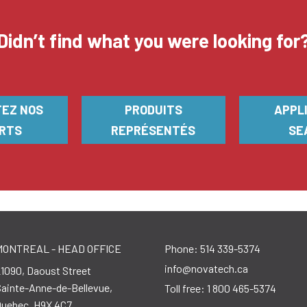
Didn’t find what you were looking for
EZ NOS
PRODUITS
APPL
RTS
REPRÉSENTÉS
SE
MONTREAL - HEAD OFFICE
Phone:
514 339-5374
info@novatech.ca
21090, Daoust Street
Sainte-Anne-de-Bellevue,
Toll free:
1 800 465-5374
Quebec, H9X 4C7