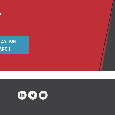
?
ICATION
ARCH