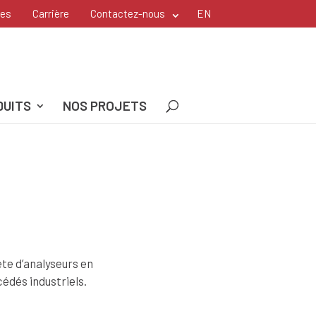
les
Carrière
Contactez-nous
EN
DUITS
NOS PROJETS
te d’analyseurs en
cédés industriels.