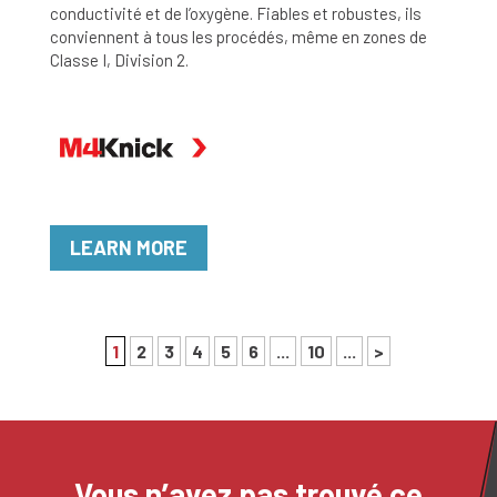
conductivité et de l’oxygène. Fiables et robustes, ils
conviennent à tous les procédés, même en zones de
Classe I, Division 2.
LEARN MORE
1
2
3
4
5
6
...
10
...
>
Vous n’avez pas trouvé ce