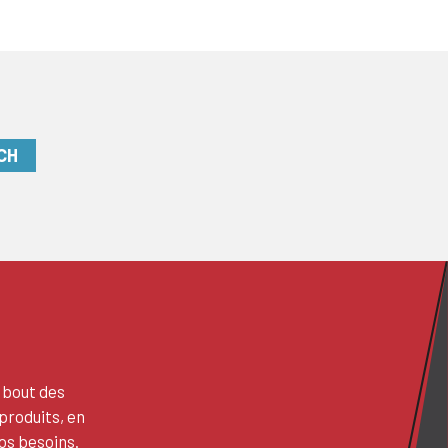
CH
 bout des
produits, en
os besoins.