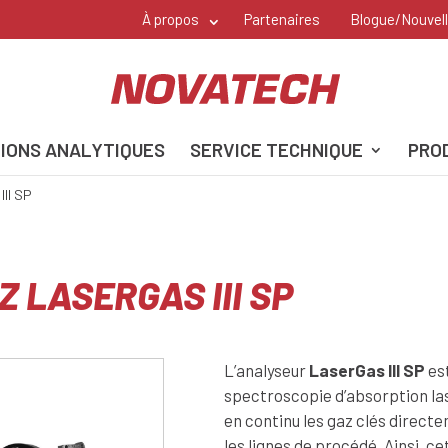
À propos
Partenaires
Blogue/Nouvel
IONS ANALYTIQUES
SERVICE TECHNIQUE
PRO
II SP
 LASERGAS III SP
L’analyseur
LaserGas III SP
est
spectroscopie d’absorption las
en continu les gaz clés direct
les lignes de procédé. Ainsi, 